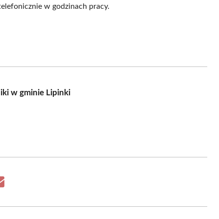
elefonicznie w godzinach pracy.
i w gminie Lipinki
Share
on
Email