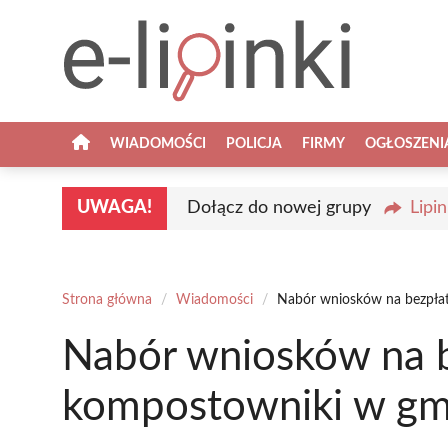
Przejdź
do
treści
WIADOMOŚCI
POLICJA
FIRMY
OGŁOSZENI
UWAGA!
Dołącz do nowej grupy
Lipi
Strona główna
/
Wiadomości
/
Nabór wniosków na bezpłat
Nabór wniosków na 
kompostowniki w gmi