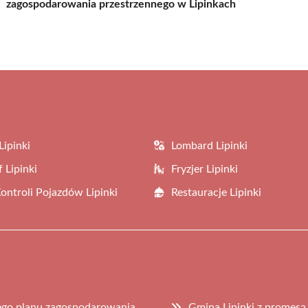
zagospodarowania przestrzennego w Lipinkach
Lipinki
Lombard Lipinki
 Lipinki
Fryzjer Lipinki
Kontroli Pojazdów Lipinki
Restauracje Lipinki
ego planu zagospodarowania
Gmina Lipinki z promes