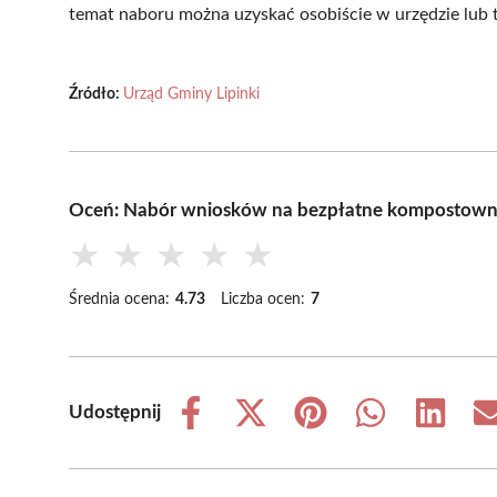
temat naboru można uzyskać osobiście w urzędzie lub t
Źródło:
Urząd Gminy Lipinki
Oceń: Nabór wniosków na bezpłatne kompostownik
★
★
★
★
★
Średnia ocena:
4.73
Liczba ocen:
7
Udostępnij
Share
Share
Share
Share
Share
on
on
on
on
on
Facebook
X
Pinterest
WhatsApp
LinkedIn
(Twitter)