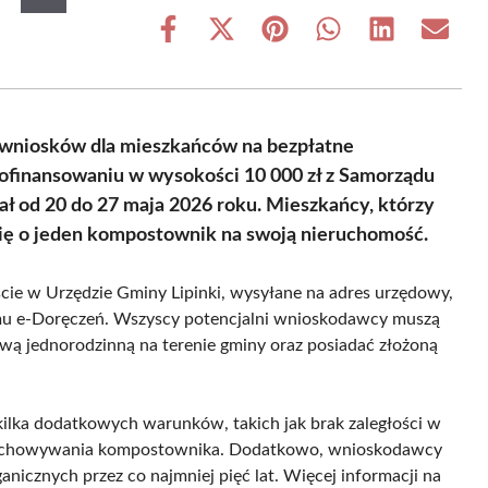
Share
Share
Share
Share
Share
Share
on
on
on
on
on
on
Facebook
X
Pinterest
WhatsApp
LinkedIn
Email
(Twitter)
u wniosków dla mieszkańców na bezpłatne
dofinansowaniu w wysokości 10 000 zł z Samorządu
 od 20 do 27 maja 2026 roku. Mieszkańcy, którzy
 się o jeden kompostownik na swoją nieruchomość.
cie w Urzędzie Gminy Lipinki, wysyłane na adres urzędowy,
emu e-Doręczeń. Wszyscy potencjalni wnioskodawcy muszą
ową jednorodzinną na terenie gminy oraz posiadać złożoną
kilka dodatkowych warunków, takich jak brak zaległości w
rzechowywania kompostownika. Dodatkowo, wnioskodawcy
cznych przez co najmniej pięć lat. Więcej informacji na