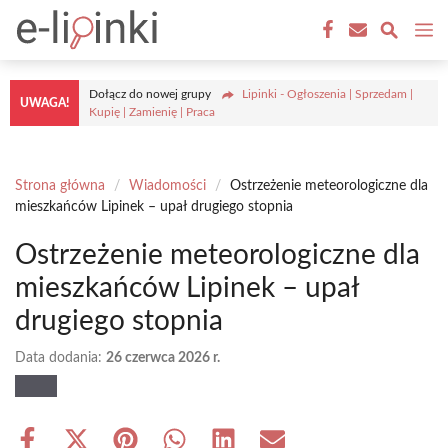
Przejdź
M
do
treści
Dołącz do nowej grupy
Lipinki - Ogłoszenia | Sprzedam |
UWAGA!
Kupię | Zamienię | Praca
Strona główna
/
Wiadomości
/
Ostrzeżenie meteorologiczne dla
mieszkańców Lipinek – upał drugiego stopnia
Ostrzeżenie meteorologiczne dla
mieszkańców Lipinek – upał
drugiego stopnia
Data dodania:
26 czerwca 2026 r.
Share
Share
Share
Share
Share
Share