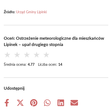
Źródło:
Urząd Gminy Lipinki
Oceń: Ostrzeżenie meteorologiczne dla mieszkańców
Lipinek – upał drugiego stopnia
★
★
★
★
★
Średnia ocena:
4.77
Liczba ocen:
14
Udostępnij
Share
Share
Share
Share
Share
Share
on
on
on
on
on
on