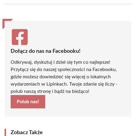
Facebook
X
Pinterest
WhatsApp
LinkedIn
Email
(Twitter)
Dołącz do nas na Facebooku!
Odkrywaj, dyskutuj i dziel się tym co najlepsze!
Przyłącz się do naszej społeczności na Facebooku,
gdzie możesz dowiedzieć się więcej o lokalnych
wydarzeniach w Lipinkach. Twoje zdanie się liczy -
polub naszą stronę i bądź na bieżąco!
Polub nas!
Zobacz Także