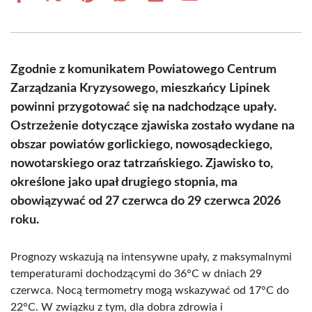
on
on
on
on
on
on
Facebook
X
Pinterest
WhatsApp
LinkedIn
Email
(Twitter)
Zgodnie z komunikatem Powiatowego Centrum
Zarządzania Kryzysowego, mieszkańcy Lipinek
powinni przygotować się na nadchodzące upały.
Ostrzeżenie dotyczące zjawiska zostało wydane na
obszar powiatów gorlickiego, nowosądeckiego,
nowotarskiego oraz tatrzańskiego. Zjawisko to,
określone jako upał drugiego stopnia, ma
obowiązywać od 27 czerwca do 29 czerwca 2026
roku.
Prognozy wskazują na intensywne upały, z maksymalnymi
temperaturami dochodzącymi do 36°C w dniach 29
czerwca. Nocą termometry mogą wskazywać od 17°C do
22°C. W związku z tym, dla dobra zdrowia i