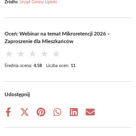
Źródło:
Urząd Gminy Lipinki
Oceń: Webinar na temat Mikroretencji 2026 –
Zaproszenie dla Mieszkańców
★
★
★
★
★
Średnia ocena:
4.58
Liczba ocen:
11
Udostępnij
Share
Share
Share
Share
Share
Share
on
on
on
on
on
on
Facebook
X
Pinterest
WhatsApp
LinkedIn
Email
(Twitter)