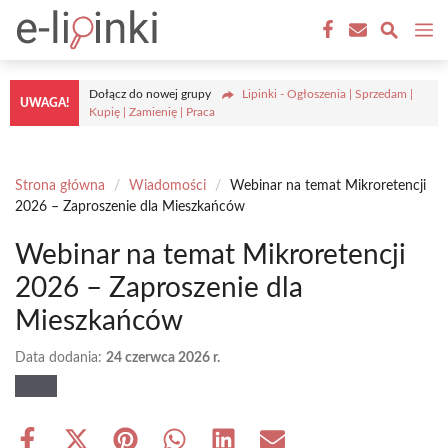
Przejdź
M
do
treści
Dołącz do nowej grupy
Lipinki - Ogłoszenia | Sprzedam |
UWAGA!
Kupię | Zamienię | Praca
Strona główna
/
Wiadomości
/
Webinar na temat Mikroretencji
2026 – Zaproszenie dla Mieszkańców
Webinar na temat Mikroretencji
2026 – Zaproszenie dla
Mieszkańców
Data dodania:
24 czerwca 2026 r.
Share
Share
Share
Share
Share
Share