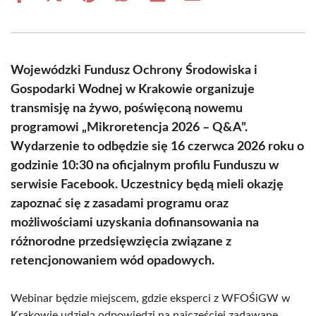
on
on
on
on
on
on
Facebook
X
Pinterest
WhatsApp
LinkedIn
Email
(Twitter)
Wojewódzki Fundusz Ochrony Środowiska i
Gospodarki Wodnej w Krakowie organizuje
transmisję na żywo, poświęconą nowemu
programowi „Mikroretencja 2026 – Q&A”.
Wydarzenie to odbędzie się 16 czerwca 2026 roku o
godzinie 10:30 na oficjalnym profilu Funduszu w
serwisie Facebook. Uczestnicy będą mieli okazję
zapoznać się z zasadami programu oraz
możliwościami uzyskania dofinansowania na
różnorodne przedsięwzięcia związane z
retencjonowaniem wód opadowych.
Webinar będzie miejscem, gdzie eksperci z WFOŚiGW w
Krakowie udzielą odpowiedzi na najczęściej zadawane