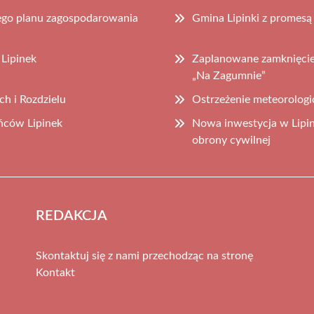
ego planu zagospodarowania
Gmina Lipinki z promes
 Lipinek
Zaplanowane zamknięcie
„Na Zagumnie”
h i Rozdzielu
Ostrzeżenie meteorolog
ńców Lipinek
Nowa inwestycja w Lipi
obrony cywilnej
REDAKCJA
Skontaktuj się z nami przechodząc na stronę
Kontakt