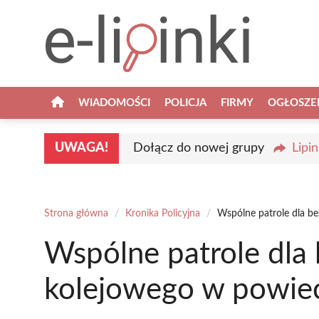
Przejdź
do
treści
WIADOMOŚCI
POLICJA
FIRMY
OGŁOSZE
UWAGA!
Dołącz do nowej grupy
Lipi
Strona główna
/
Kronika Policyjna
/
Wspólne patrole dla be
Wspólne patrole dla
kolejowego w powiec