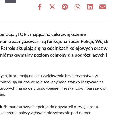
Share
Share
Share
Share
Share
Share
on
on
on
on
on
on
Facebook
X
Pinterest
WhatsApp
LinkedIn
Email
(Twitter)
peracja „TOR”, mająca na celu zwiększenie
łania zaangażowani są funkcjonariusze Policji, Wojsk
 Patrole skupiają się na odcinkach kolejowych oraz w
wnić maksymalny poziom ochrony dla podróżujących i
nych, które mają na celu zwiększenie bezpieczeństwa w
 kontrolują kluczowe miejsca, aby móc szybko reagować na
durowych ma na celu uspokojenie mieszkańców i pasażerów
ań.
służb mundurowych apelują do obywateli o zwiększoną
zdarzenie należy zgłaszać niezwłocznie pod numer