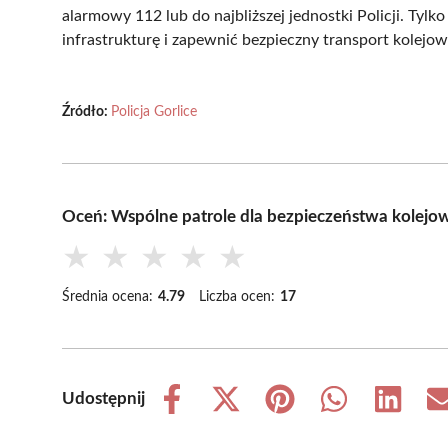
alarmowy 112 lub do najbliższej jednostki Policji. Ty
infrastrukturę i zapewnić bezpieczny transport kolejo
Źródło:
Policja Gorlice
Oceń: Wspólne patrole dla bezpieczeństwa kolejo
★
★
★
★
★
Średnia ocena:
4.79
Liczba ocen:
17
Udostępnij
Share
Share
Share
Share
Share
on
on
on
on
on
Facebook
X
Pinterest
WhatsApp
LinkedIn