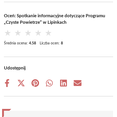
Oceń: Spotkanie informacyjne dotyczące Programu
„Czyste Powietrze” w Lipinkach
★
★
★
★
★
Średnia ocena:
4.58
Liczba ocen:
8
Udostępnij
Share
Share
Share
Share
Share
Share
on
on
on
on
on
on
Facebook
X
Pinterest
WhatsApp
LinkedIn
Email
(Twitter)