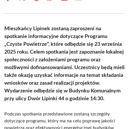
on
on
on
on
on
on
Facebook
X
Pinterest
WhatsApp
LinkedIn
Email
(Twitter)
Mieszkańcy Lipinek zostaną zaproszeni na
spotkanie informacyjne dotyczące Programu
„Czyste Powietrze”, które odbędzie się 23 września
2025 roku. Celem spotkania jest zapoznanie lokalnej
społeczności z założeniami programu oraz
możliwymi dofinansowaniami. Uczestnicy będą mieli
także okazję uzyskać informacje na temat składania
wniosków oraz zasad realizacji projektów.
Wydarzenie odbędzie się w Budynku Komunalnym
przy ulicy Dwór Lipinki 44 o godzinie 14:30.
Podczas spotkania przedstawione zostaną szczegóły
dotyczące programu, który ma na celu poprawę jakości
powietrza oraz efektywności energetycznej budynków