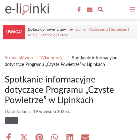
Przejdź
M
do
treści
Dołącz do nowej grupy
Lipinki - Ogłoszenia | Sprzedam |
UWAGA!
Kupię | Zamienię | Praca
Strona główna
/
Wiadomości
/
Spotkanie informacyjne
dotyczące Programu „Czyste Powietrze” w Lipinkach
Spotkanie informacyjne
dotyczące Programu „Czyste
Powietrze” w Lipinkach
Data dodania:
19 września 2025 r.
Share
Share
Share
Share
Share
Share