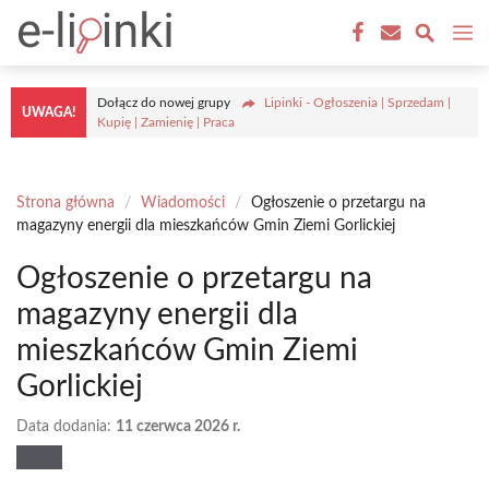
Przejdź
M
do
treści
Dołącz do nowej grupy
Lipinki - Ogłoszenia | Sprzedam |
UWAGA!
Kupię | Zamienię | Praca
Strona główna
/
Wiadomości
/
Ogłoszenie o przetargu na
magazyny energii dla mieszkańców Gmin Ziemi Gorlickiej
Ogłoszenie o przetargu na
magazyny energii dla
mieszkańców Gmin Ziemi
Gorlickiej
Data dodania:
11 czerwca 2026 r.