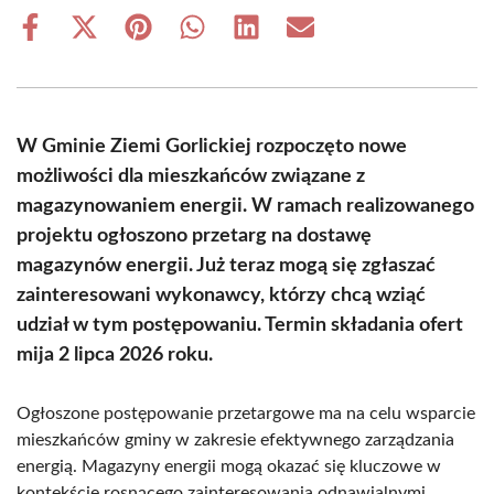
Share
Share
Share
Share
Share
Share
on
on
on
on
on
on
Facebook
X
Pinterest
WhatsApp
LinkedIn
Email
(Twitter)
W Gminie Ziemi Gorlickiej rozpoczęto nowe
możliwości dla mieszkańców związane z
magazynowaniem energii. W ramach realizowanego
projektu ogłoszono przetarg na dostawę
magazynów energii. Już teraz mogą się zgłaszać
zainteresowani wykonawcy, którzy chcą wziąć
udział w tym postępowaniu. Termin składania ofert
mija 2 lipca 2026 roku.
Ogłoszone postępowanie przetargowe ma na celu wsparcie
mieszkańców gminy w zakresie efektywnego zarządzania
energią. Magazyny energii mogą okazać się kluczowe w
kontekście rosnącego zainteresowania odnawialnymi