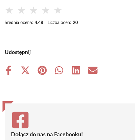
★
★
★
★
★
Średnia ocena:
4.48
Liczba ocen:
20
Udostępnij
Share
Share
Share
Share
Share
Share
on
on
on
on
on
on
Facebook
X
Pinterest
WhatsApp
LinkedIn
Email
(Twitter)
Dołącz do nas na Facebooku!