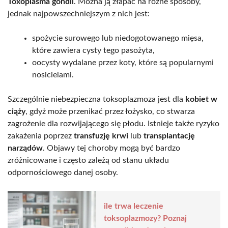
Toxoplasma gondii
. Można ją złapać na różne sposoby,
jednak najpowszechniejszym z nich jest:
spożycie surowego lub niedogotowanego mięsa,
które zawiera cysty tego pasożyta,
oocysty wydalane przez koty, które są popularnymi
nosicielami.
Szczególnie niebezpieczna toksoplazmoza jest dla
kobiet w
ciąży
, gdyż może przenikać przez łożysko, co stwarza
zagrożenie dla rozwijającego się płodu. Istnieje także ryzyko
zakażenia poprzez
transfuzję krwi
lub
transplantację
narządów
. Objawy tej choroby mogą być bardzo
zróżnicowane i często zależą od stanu układu
odpornościowego danej osoby.
ile trwa leczenie
toksoplazmozy? Poznaj