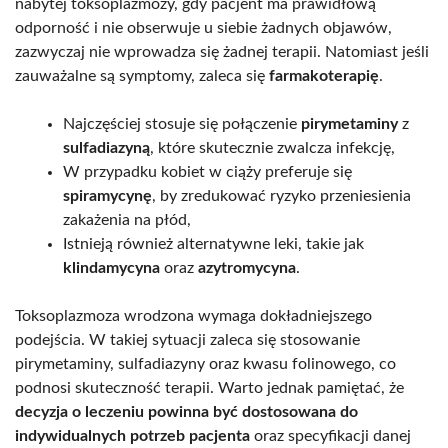
nabytej toksoplazmozy, gdy pacjent ma prawidłową
odporność i nie obserwuje u siebie żadnych objawów,
zazwyczaj nie wprowadza się żadnej terapii. Natomiast jeśli
zauważalne są symptomy, zaleca się
farmakoterapię
.
Najczęściej stosuje się połączenie
pirymetaminy
z
sulfadiazyną
, które skutecznie zwalcza infekcję,
W przypadku kobiet w ciąży preferuje się
spiramycynę
, by zredukować ryzyko przeniesienia
zakażenia na płód,
Istnieją również alternatywne leki, takie jak
klindamycyna
oraz
azytromycyna
.
Toksoplazmoza wrodzona wymaga dokładniejszego
podejścia. W takiej sytuacji zaleca się stosowanie
pirymetaminy, sulfadiazyny oraz kwasu folinowego, co
podnosi skuteczność terapii. Warto jednak pamiętać, że
decyzja o leczeniu powinna być dostosowana do
indywidualnych potrzeb pacjenta
oraz specyfikacji danej