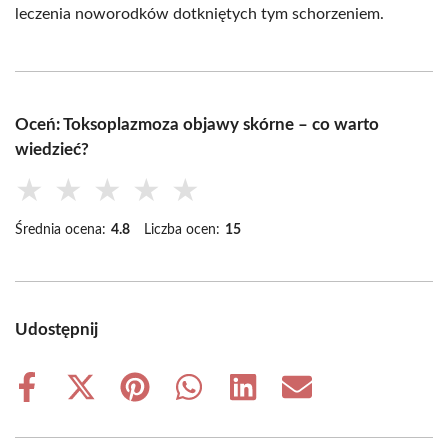
leczenia noworodków dotkniętych tym schorzeniem.
Oceń: Toksoplazmoza objawy skórne – co warto
wiedzieć?
★
★
★
★
★
Średnia ocena:
4.8
Liczba ocen:
15
Udostępnij
Share
Share
Share
Share
Share
Share
on
on
on
on
on
on
Facebook
X
Pinterest
WhatsApp
LinkedIn
Email
(Twitter)