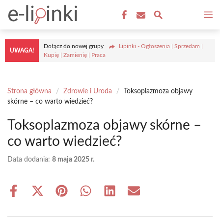
Przejdź
M
do
treści
Dołącz do nowej grupy
Lipinki - Ogłoszenia | Sprzedam |
UWAGA!
Kupię | Zamienię | Praca
Strona główna
/
Zdrowie i Uroda
/
Toksoplazmoza objawy
skórne – co warto wiedzieć?
Toksoplazmoza objawy skórne –
co warto wiedzieć?
Data dodania:
8 maja 2025 r.
Share
Share
Share
Share
Share
Share
on
on
on
on
on
on
Facebook
X
Pinterest
WhatsApp
LinkedIn
Email
(Twitter)