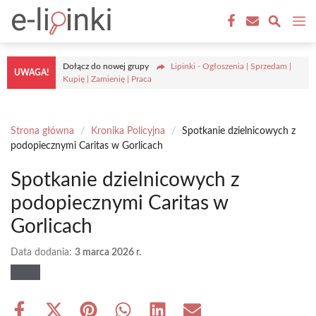
Przejdź
M
do
treści
Dołącz do nowej grupy
Lipinki - Ogłoszenia | Sprzedam |
UWAGA!
Kupię | Zamienię | Praca
Strona główna
/
Kronika Policyjna
/
Spotkanie dzielnicowych z
podopiecznymi Caritas w Gorlicach
Spotkanie dzielnicowych z
podopiecznymi Caritas w
Gorlicach
Data dodania:
3 marca 2026 r.
Share
Share
Share
Share
Share
Share