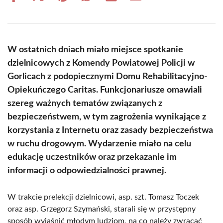
on
on
on
on
on
on
Facebook
X
Pinterest
WhatsApp
LinkedIn
Email
(Twitter)
W ostatnich dniach miało miejsce spotkanie
dzielnicowych z Komendy Powiatowej Policji w
Gorlicach z podopiecznymi Domu Rehabilitacyjno-
Opiekuńczego Caritas. Funkcjonariusze omawiali
szereg ważnych tematów związanych z
bezpieczeństwem, w tym zagrożenia wynikające z
korzystania z Internetu oraz zasady bezpieczeństwa
w ruchu drogowym. Wydarzenie miało na celu
edukację uczestników oraz przekazanie im
informacji o odpowiedzialności prawnej.
W trakcie prelekcji dzielnicowi, asp. szt. Tomasz Toczek
oraz asp. Grzegorz Szymański, starali się w przystępny
sposób wyjaśnić młodym ludziom, na co należy zwracać