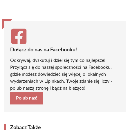
Facebook
X
Pinterest
WhatsApp
LinkedIn
Email
(Twitter)
Dołącz do nas na Facebooku!
Odkrywaj, dyskutuj i dziel się tym co najlepsze!
Przyłącz się do naszej społeczności na Facebooku,
gdzie możesz dowiedzieć się więcej o lokalnych
wydarzeniach w Lipinkach. Twoje zdanie się liczy -
polub naszą stronę i bądź na bieżąco!
Polub nas!
Zobacz Także