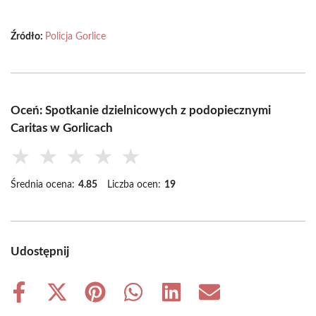
Źródło:
Policja Gorlice
Oceń: Spotkanie dzielnicowych z podopiecznymi
Caritas w Gorlicach
★
★
★
★
★
Średnia ocena:
4.85
Liczba ocen:
19
Udostępnij
Share
Share
Share
Share
Share
Share
on
on
on
on
on
on