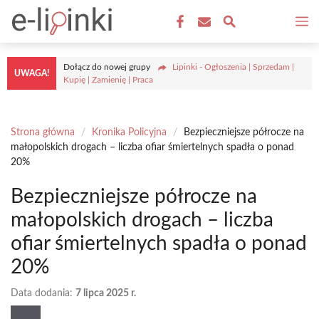
Przejdź
M
do
treści
Dołącz do nowej grupy
Lipinki - Ogłoszenia | Sprzedam |
UWAGA!
Kupię | Zamienię | Praca
Strona główna
/
Kronika Policyjna
/
Bezpieczniejsze półrocze na
małopolskich drogach – liczba ofiar śmiertelnych spadła o ponad
20%
Bezpieczniejsze półrocze na
małopolskich drogach – liczba
ofiar śmiertelnych spadła o ponad
20%
Data dodania:
7 lipca 2025 r.