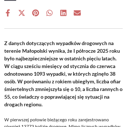
Share
Share
Share
Share
Share
Share
on
on
on
on
on
on
Facebook
X
Pinterest
WhatsApp
LinkedIn
Email
(Twitter)
Z danych dotyczących wypadków drogowych na
terenie Małopolski wynika, że I półrocze 2025 roku
było najbezpieczniejsze w ostatnich pięciu latach.
W ciągu sześciu miesięcy od stycznia do czerwca
odnotowano 1093 wypadki, w których zginęło 38
osób. W porównaniu z rokiem ubiegłym, liczba ofiar
śmiertelnych zmniejszyła się o 10, a liczba rannych o
55, co świadczy o poprawiającej się sytuacji na
drogach regionu.
W pierwszej połowie bieżącego roku zarejestrowano
również 13773 kolizje drogowe. Mimo licznych wypadków,