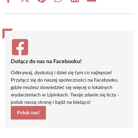
Share
Share
Share
Share
Share
Share
on
on
on
on
on
on
Facebook
X
Pinterest
WhatsApp
LinkedIn
Email
(Twitter)
Dołącz do nas na Facebooku!
Odkrywaj, dyskutuj i dziel się tym co najlepsze!
Przyłącz się do naszej społeczności na Facebooku,
gdzie możesz dowiedzieć się więcej o lokalnych
wydarzeniach w Lipinkach. Twoje zdanie się liczy -
polub naszą stronę i bądź na bieżąco!
Polub nas!