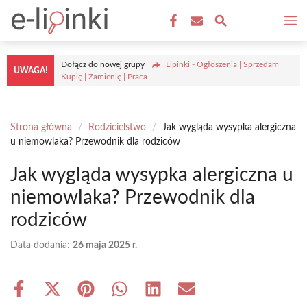
Przejdź
M
do
treści
Dołącz do nowej grupy
Lipinki - Ogłoszenia | Sprzedam |
UWAGA!
Kupię | Zamienię | Praca
Strona główna
/
Rodzicielstwo
/
Jak wygląda wysypka alergiczna
u niemowlaka? Przewodnik dla rodziców
Jak wygląda wysypka alergiczna u
niemowlaka? Przewodnik dla
rodziców
Data dodania:
26 maja 2025 r.
Share
Share
Share
Share
Share
Share
on
on
on
on
on
on