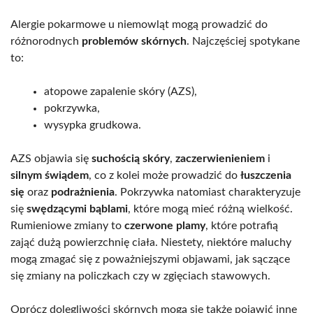
Alergie pokarmowe u niemowląt mogą prowadzić do
różnorodnych
problemów skórnych
. Najczęściej spotykane
to:
atopowe zapalenie skóry (AZS),
pokrzywka,
wysypka grudkowa.
AZS objawia się
suchością skóry
,
zaczerwienieniem
i
silnym świądem
, co z kolei może prowadzić do
łuszczenia
się
oraz
podrażnienia
. Pokrzywka natomiast charakteryzuje
się
swędzącymi bąblami
, które mogą mieć różną wielkość.
Rumieniowe zmiany to
czerwone plamy
, które potrafią
zająć dużą powierzchnię ciała. Niestety, niektóre maluchy
mogą zmagać się z poważniejszymi objawami, jak sączące
się zmiany na policzkach czy w zgięciach stawowych.
Oprócz dolegliwości skórnych mogą się także pojawić inne