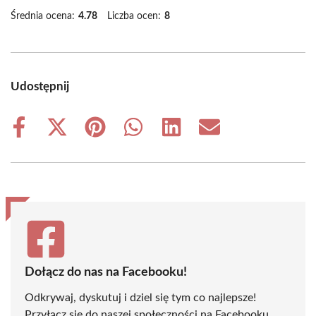
Średnia ocena:
4.78
Liczba ocen:
8
Udostępnij
Share
Share
Share
Share
Share
Share
on
on
on
on
on
on
Facebook
X
Pinterest
WhatsApp
LinkedIn
Email
(Twitter)
Dołącz do nas na Facebooku!
Odkrywaj, dyskutuj i dziel się tym co najlepsze!
Przyłącz się do naszej społeczności na Facebooku,