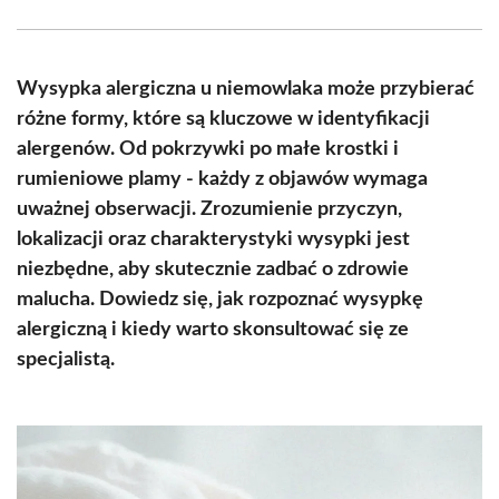
Facebook
X
Pinterest
WhatsApp
LinkedIn
Email
(Twitter)
Wysypka alergiczna u niemowlaka może przybierać
różne formy, które są kluczowe w identyfikacji
alergenów. Od pokrzywki po małe krostki i
rumieniowe plamy - każdy z objawów wymaga
uważnej obserwacji. Zrozumienie przyczyn,
lokalizacji oraz charakterystyki wysypki jest
niezbędne, aby skutecznie zadbać o zdrowie
malucha. Dowiedz się, jak rozpoznać wysypkę
alergiczną i kiedy warto skonsultować się ze
specjalistą.