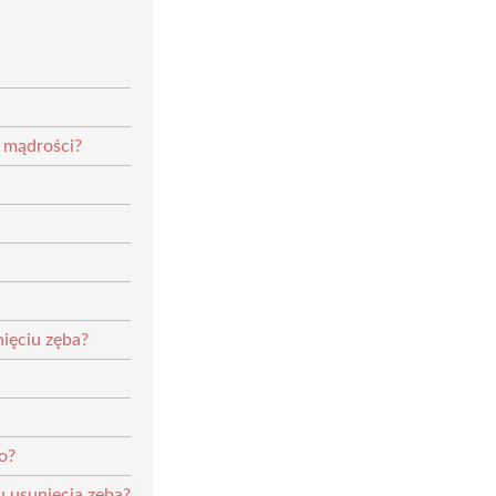
a mądrości?
nięciu zęba?
o?
u usunięcia zęba?