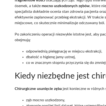
fragmentów kości
otaczających ząb. Tego typu interw
ósemek, a także
mocno uszkodzonych zębów
, które n
specjalista dokładnie ocenia stan zdrowia pacjenta or
efektywnie zaplanować przebieg ekstrakcji. W trakcie 
miejscowe, co skutecznie minimalizuje odczuwany ból.
Po zakończeniu operacji niezwykle istotne jest, aby pa
obejmują:
odpowiednią pielęgnację w miejscu ekstrakcji,
dbałość o higienę jamy ustnej,
co w znacznym stopniu przyczynia się do zmniejs
Kiedy niezbędne jest chi
Chirurgiczne usunięcie zęba
jest konieczne w różnych s
ząb mocno uszkodzony,
złamanie poniżej linii dziąseł, które uniemożliwi