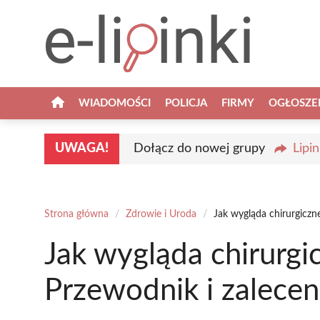
Przejdź
do
treści
WIADOMOŚCI
POLICJA
FIRMY
OGŁOSZE
UWAGA!
Dołącz do nowej grupy
Lipi
Strona główna
/
Zdrowie i Uroda
/
Jak wygląda chirurgiczn
Jak wygląda chirurg
Przewodnik i zalecen