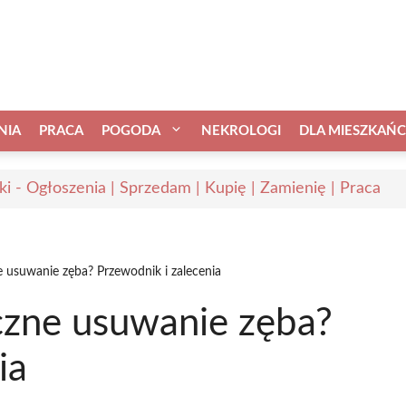
NIA
PRACA
POGODA
NEKROLOGI
DLA MIESZKAŃ
nki - Ogłoszenia | Sprzedam | Kupię | Zamienię | Praca
e usuwanie zęba? Przewodnik i zalecenia
iczne usuwanie zęba?
ia