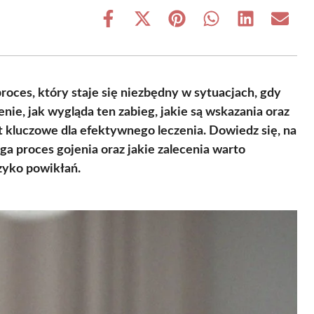
Share
Share
Share
Share
Share
Share
on
on
on
on
on
on
Facebook
X
Pinterest
WhatsApp
LinkedIn
Email
(Twitter)
oces, który staje się niezbędny w sytuacjach, gdy
ie, jak wygląda ten zabieg, jakie są wskazania oraz
t kluczowe dla efektywnego leczenia. Dowiedz się, na
ga proces gojenia oraz jakie zalecenia warto
zyko powikłań.