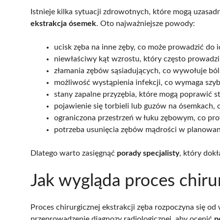
Istnieje kilka sytuacji zdrowotnych, które mogą uzasad
ekstrakcja ósemek
. Oto najważniejsze powody:
ucisk zęba na inne zęby, co może prowadzić do 
niewłaściwy kąt wzrostu, który często prowadzi
złamania zębów sąsiadujących, co wywołuje ból
możliwość wystąpienia infekcji, co wymaga szybk
stany zapalne przyzębia, które mogą poprawić s
pojawienie się torbieli lub guzów na ósemkach,
ograniczona przestrzeń w łuku zębowym, co pro
potrzeba usunięcia zębów mądrości w planowan
Dlatego warto zasięgnąć
porady specjalisty
, który dokł
Jak wygląda proces chirur
Proces chirurgicznej ekstrakcji zęba rozpoczyna się od
przeprowadzenie diagnozy radiologicznej, aby ocenić
p