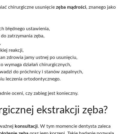
niać chirurgiczne usunięcie
zęba mądrości
, znanego jako
ich błędnego ustawienia,
 do zatrzymania zęba,
,
iej reakcji,
tan zdrowia jamy ustnej po usunięciu,
 co wymaga działań chirurgicznych,
wadzi do próchnicy i stanów zapalnych,
iu leczenia ortodontycznego.
adnie oceni, czy zabieg jest konieczny.
gicznej ekstrakcji zęba?
 ważnej
konsultacji
. W tym momencie dentysta zaleca
ołożenie zęba
oraz jego korzeni. Takie badanie pozwala