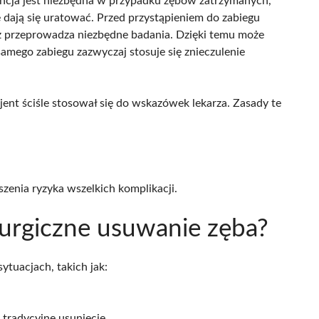
encja jest niezbędna w przypadku zębów zatrzymanych,
ie dają się uratować. Przed przystąpieniem do zabiegu
az przeprowadza niezbędne badania. Dzięki temu może
samego zabiegu zazwyczaj stosuje się znieczulenie
cjent ściśle stosował się do wskazówek lekarza. Zasady te
zenia ryzyka wszelkich komplikacji.
rurgiczne usuwanie zęba?
ytuacjach, takich jak:
a tradycyjne usunięcie,