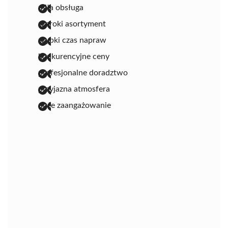
miła obsługa
szeroki asortyment
szybki czas napraw
konkurencyjne ceny
profesjonalne doradztwo
przyjazna atmosfera
duże zaangażowanie