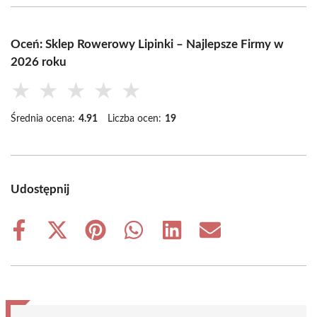
Oceń: Sklep Rowerowy Lipinki – Najlepsze Firmy w
2026 roku
★
★
★
★
★
Średnia ocena:
4.91
Liczba ocen:
19
Udostępnij
Share
Share
Share
Share
Share
Share
on
on
on
on
on
on
Facebook
X
Pinterest
WhatsApp
LinkedIn
Email
(Twitter)