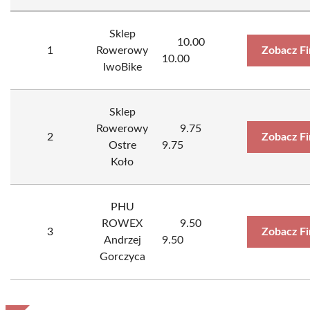
Sklep
10.00
1
Rowerowy
Zobacz F
10.00
IwoBike
Sklep
Rowerowy
9.75
2
Zobacz F
Ostre
9.75
Koło
PHU
ROWEX
9.50
3
Zobacz F
Andrzej
9.50
Gorczyca