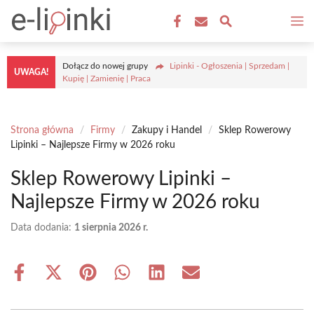
Przejdź
M
do
treści
Dołącz do nowej grupy
Lipinki - Ogłoszenia | Sprzedam |
UWAGA!
Kupię | Zamienię | Praca
Strona główna
/
Firmy
/
Zakupy i Handel
/
Sklep Rowerowy
Lipinki – Najlepsze Firmy w 2026 roku
Sklep Rowerowy Lipinki –
Najlepsze Firmy w 2026 roku
Data dodania:
1 sierpnia 2026 r.
Share
Share
Share
Share
Share
Share
on
on
on
on
on
on
Facebook
X
Pinterest
WhatsApp
LinkedIn
Email
(Twitter)